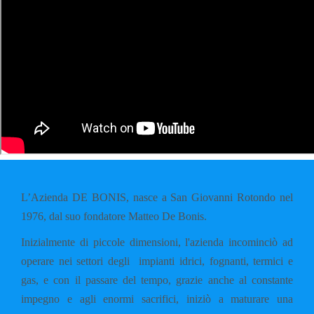
L’Azienda DE BONIS, nasce a San Giovanni Rotondo nel
1976, dal suo fondatore Matteo De Bonis.
Inizialmente di piccole dimensioni, l'azienda incominciò ad
operare nei settori degli impianti idrici, fognanti, termici e
gas, e con il passare del tempo, grazie anche al constante
impegno e agli enormi sacrifici, iniziò a maturare una