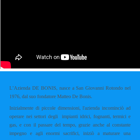
L’Azienda DE BONIS, nasce a San Giovanni Rotondo nel
1976, dal suo fondatore Matteo De Bonis.
Inizialmente di piccole dimensioni, l'azienda incominciò ad
operare nei settori degli impianti idrici, fognanti, termici e
gas, e con il passare del tempo, grazie anche al constante
impegno e agli enormi sacrifici, iniziò a maturare una