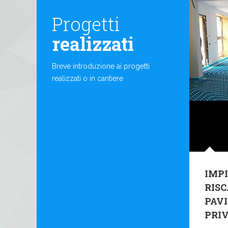
Progetti
realizzati
Breve introduzione ai progetti
realizzati o in cantiere
IMPI
RIS
PAV
PRI