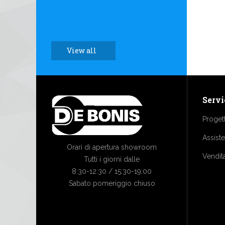
View all
Servi
Proget
Assist
Orari di apertura showroom
Vendit
Tutti i giorni dalle
8:30-12:30 / 15:30-19:00
Sabato pomeriggio chiuso