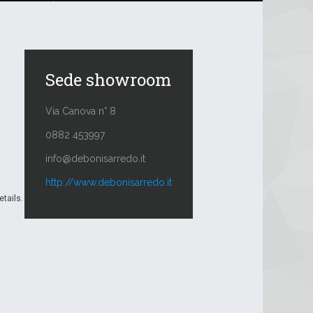
Sede showroom
Via Canova n° 8
0882 453997
info@debonisarredo.it
http://www.debonisarredo.it
etails.