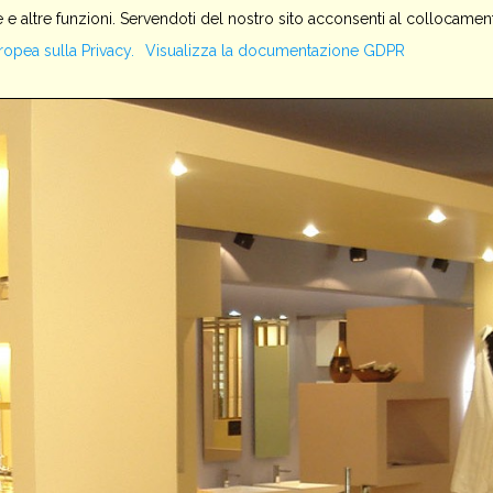
 e altre funzioni. Servendoti del nostro sito acconsenti al collocament
HOME
SERVIZI
AZIENDA
PRODOTTI
IMPIANTI
ropea sulla Privacy.
Visualizza la documentazione GDPR