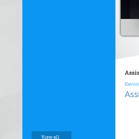
Assi
(
Servizi
Ass
View all