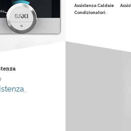
Assistenza Caldaie
Assis
Condizionatori
...
stenza
)
istenza
...