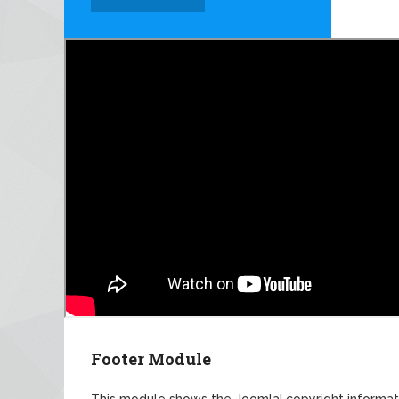
Footer Module
This module shows the Joomla! copyright informat