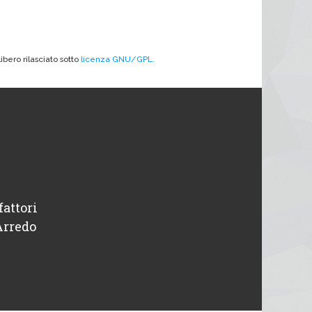
ibero rilasciato sotto
licenza GNU/GPL.
fattori
“ Disponibili e professionali, avevo un pr
Arredo
intervenuti in giornata. Tutto o
Michele
Designer