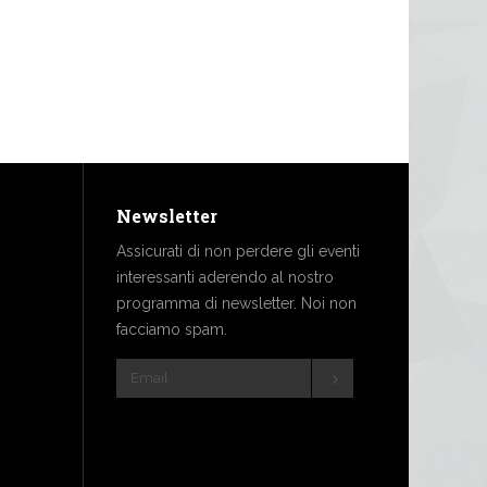
Newsletter
Assicurati di non perdere gli eventi
interessanti aderendo al nostro
programma di newsletter. Noi non
facciamo spam.