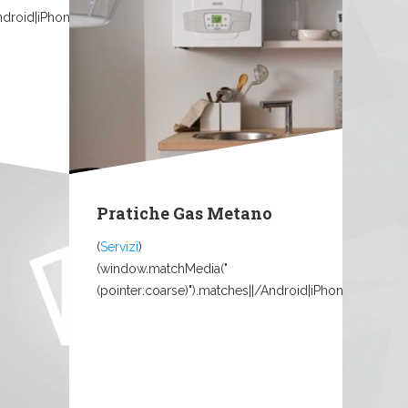
Android|iPhone|iPad|iPod|Mobile|Tablet|Windows...
Pratiche Gas Metano
(
Servizi
)
(window.matchMedia("
..
(pointer:coarse)").matches||/Android|iPhone|iPad|iPo