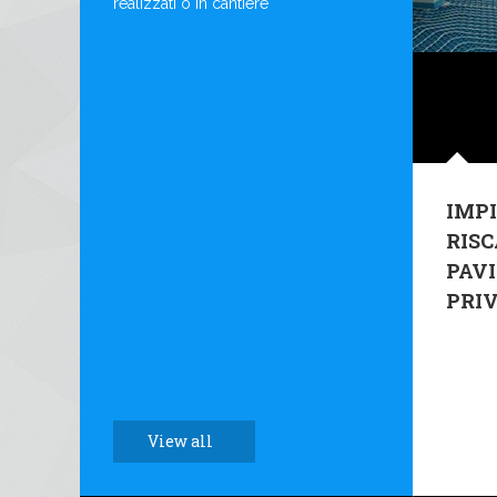
realizzati o in cantiere
IMPI
RIS
PAV
PRI
View all