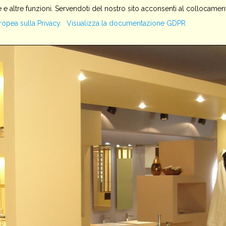
 e altre funzioni. Servendoti del nostro sito acconsenti al collocament
HOME
SERVIZI
AZIENDA
PRODOTTI
IMPIANTI
ropea sulla Privacy.
Visualizza la documentazione GDPR