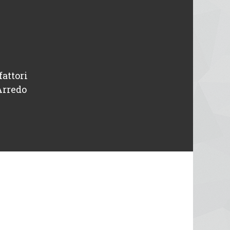
fattori
“ Disponibili e professionali, avevo un pr
Arredo
intervenuti in giornata. Tutto o
Michele
Designer