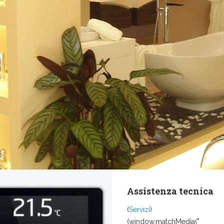
Assistenza tecnica
(
Servizi
)
(window.matchMedia("