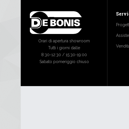
Servi
Proget
Assist
Orari di apertura showroom
Vendit
Tutti i giorni dalle
8:30-12:30 / 15:30-19:00
Sabato pomeriggio chiuso