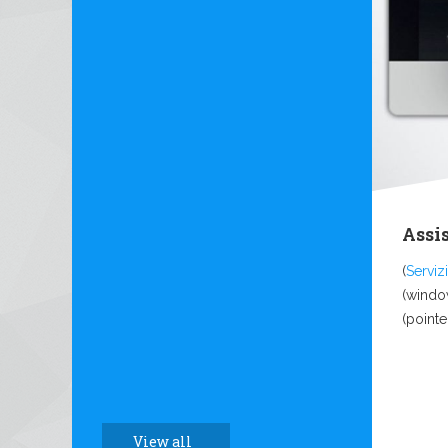
Assi
(
Servizi
(windo
(pointe
View all