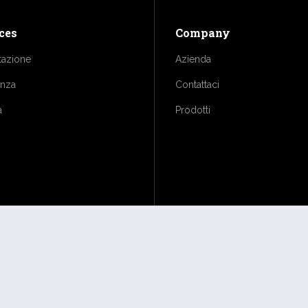
ces
Company
tazione
Azienda
enza
Contattaci
a
Prodotti