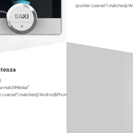
(pointer:coarse)").matches||/
stenza
)
w.matchMedia("
r:coarse)").matches||/Android|iPhone|iPad|iPod|Mobile|Tablet|Windows.