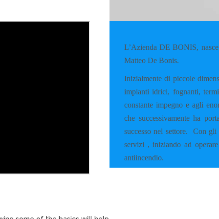
L’Azienda DE BONIS, nasce a
Matteo De Bonis.
Inizialmente di piccole dimens
impianti idrici, fognanti, ter
constante impegno e agli enorm
che successivamente ha porta
successo nel settore.
Con gli 
servizi , iniziando ad operare
antiincendio.
wing some of the basics will help.