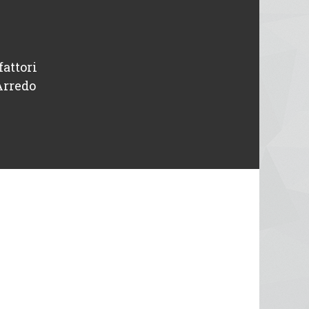
fattori
“ Disponibili e professionali, avevo un pr
Arredo
intervenuti in giornata. Tutto o
Michele
Designer