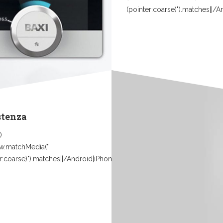
(pointer:coarse)").matches||/
stenza
)
w.matchMedia("
r:coarse)").matches||/Android|iPhone|iPad|iPod|Mobile|Tablet|Windows.