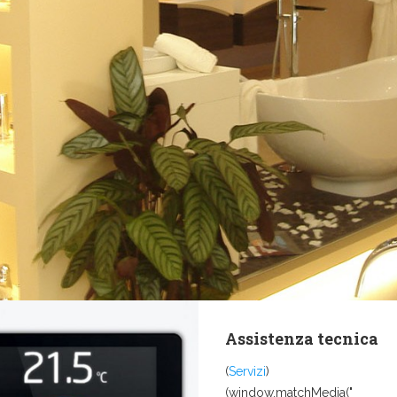
Assistenza tecnica
(
Servizi
)
(window.matchMedia("