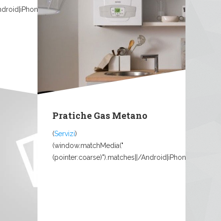
Android|iPhone|iPad|iPod|Mobile|Tablet|Windows...
Pratiche Gas Metano
(
Servizi
)
(window.matchMedia("
..
(pointer:coarse)").matches||/Android|iPhone|iPad|iPo