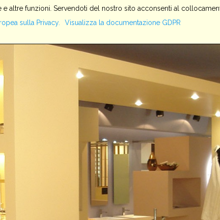
 e altre funzioni. Servendoti del nostro sito acconsenti al collocament
HOME
SERVIZI
AZIENDA
PRODOTTI
IMPIANTI
ropea sulla Privacy.
Visualizza la documentazione GDPR