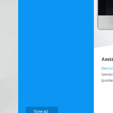
Assi
(
Servizi
(windo
(pointe
View all