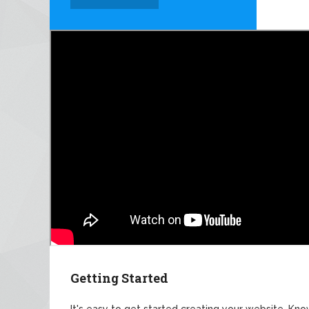
Getting Started
It's easy to get started creating your website. Kno