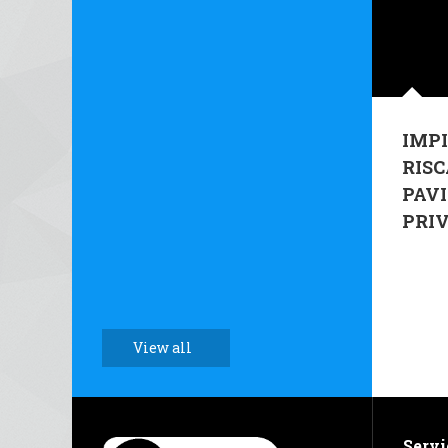
IMPI
RIS
PAV
PRI
View all
Servi