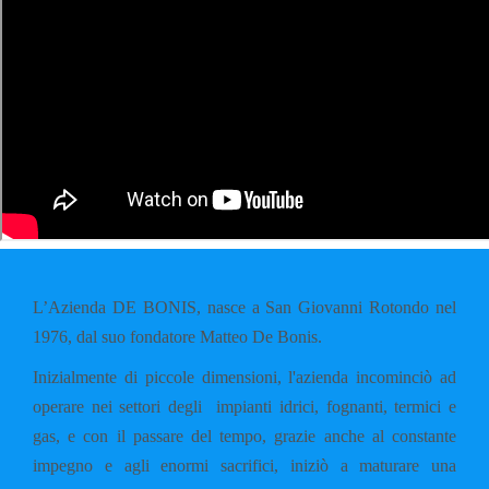
L’Azienda DE BONIS, nasce a San Giovanni Rotondo nel
1976, dal suo fondatore Matteo De Bonis.
Inizialmente di piccole dimensioni, l'azienda incominciò ad
operare nei settori degli impianti idrici, fognanti, termici e
gas, e con il passare del tempo, grazie anche al constante
impegno e agli enormi sacrifici, iniziò a maturare una