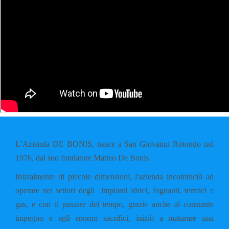
L’Azienda DE BONIS, nasce a San Giovanni Rotondo nel
1976, dal suo fondatore Matteo De Bonis.
Inizialmente di piccole dimensioni, l'azienda incominciò ad
operare nei settori degli impianti idrici, fognanti, termici e
gas, e con il passare del tempo, grazie anche al constante
impegno e agli enormi sacrifici, iniziò a maturare una