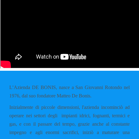
L’Azienda DE BONIS, nasce a San Giovanni Rotondo nel
1976, dal suo fondatore Matteo De Bonis.
Inizialmente di piccole dimensioni, l'azienda incominciò ad
operare nei settori degli impianti idrici, fognanti, termici e
gas, e con il passare del tempo, grazie anche al constante
impegno e agli enormi sacrifici, iniziò a maturare una