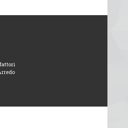
fattori
“ Disponibili e professionali, avevo un pr
Arredo
intervenuti in giornata. Tutto o
Michele
Designer