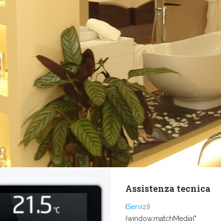
Assistenza tecnica
(
Servizi
)
(window.matchMedia("