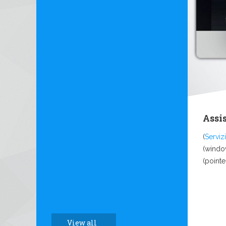
Assi
(
Servizi
(windo
(pointe
View all