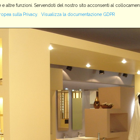
 e altre funzioni. Servendoti del nostro sito acconsenti al collocament
HOME
SERVIZI
AZIENDA
PRODOTTI
IMPIANTI
ropea sulla Privacy.
Visualizza la documentazione GDPR