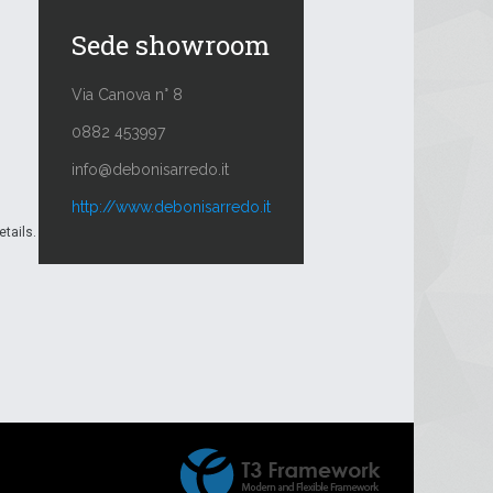
Sede showroom
Via Canova n° 8
0882 453997
info@debonisarredo.it
http://www.debonisarredo.it
etails.