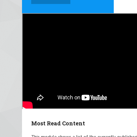
Most Read Content
This module shows a list of the currently publish