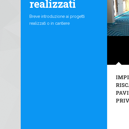
realizzati
Breve introduzione ai progetti
realizzati o in cantiere
IMPI
RIS
PAV
PRI