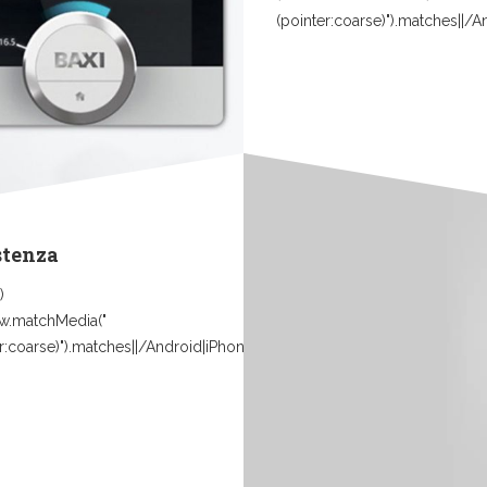
(pointer:coarse)").matches||/
stenza
)
w.matchMedia("
r:coarse)").matches||/Android|iPhone|iPad|iPod|Mobile|Tablet|Windows.