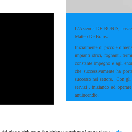
L’Azienda DE BONIS, nasce a
Matteo De Bonis.
Inizialmente di piccole dimens
impianti idrici, fognanti, ter
constante impegno e agli enorm
che successivamente ha porta
successo nel settore.
Con gli 
servizi , iniziando ad operare
antiincendio.
ed Articles which have the highest number of page views.
Help