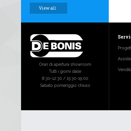
View all
Servi
Proget
Assist
Orari di apertura showroom
Vendit
Tutti i giorni dalle
8:30-12:30 / 15:30-19:00
Sabato pomeriggio chiuso