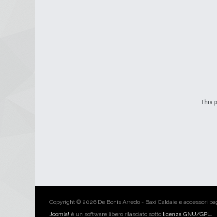
This p
Copyright © 2026 De Bonis Arredo - Baxi Caldaie e accessori bagno
Joomla!
è un software libero rilasciato sotto
licenza GNU/GPL.