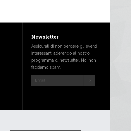
Newsletter
Assicurati di non perdere gli eventi
interessanti aderendo al nostro
programma di newsletter. Noi non
facciamo spam.