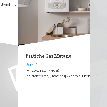
Android|iPhone|iPad|iPod|Mobile|Tablet|Windows...
Pratiche Gas Metano
(
Servizi
)
(window.matchMedia("
..
(pointer:coarse)").matches||/Android|iPhone|iPad|iPo