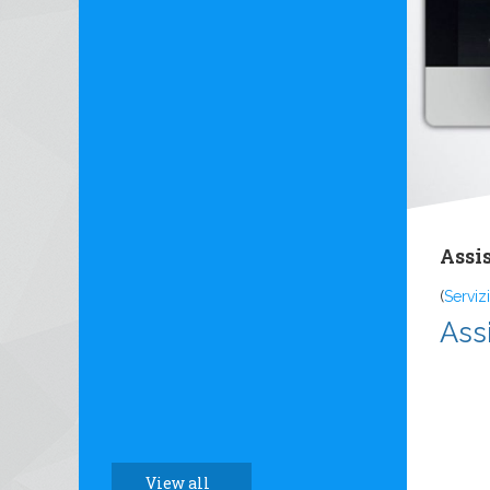
Assi
(
Servizi
Ass
View all