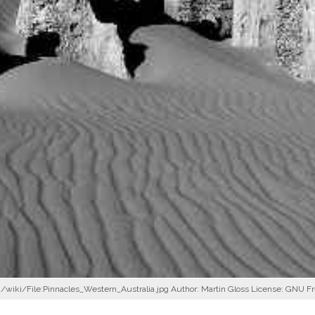
wiki/File:Pinnacles_Western_Australia.jpg Author: Martin Gloss License: GNU Free