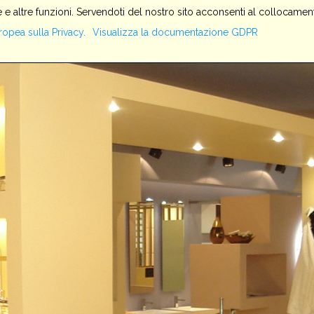
 e altre funzioni. Servendoti del nostro sito acconsenti al collocament
HOME
SERVIZI
AZIENDA
PRODOTTI
IMPIANTI
ropea sulla Privacy.
Visualizza la documentazione GDPR