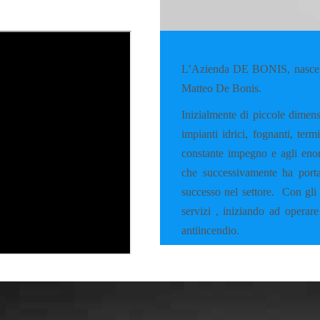
L’Azienda DE BONIS, nasce a
Matteo De Bonis.
Inizialmente di piccole dimens
impianti idrici, fognanti, ter
constante impegno e agli enorm
che successivamente ha porta
successo nel settore.
Con gli 
servizi , iniziando ad operare
antiincendio.