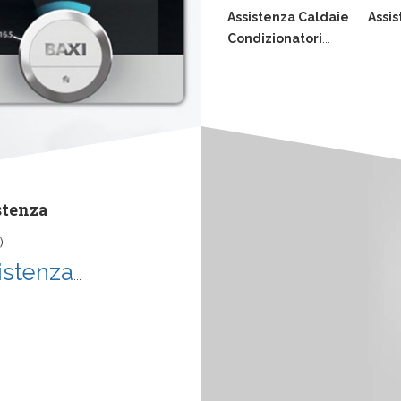
Assistenza Caldaie
Assis
Condizionatori
...
stenza
)
istenza
...