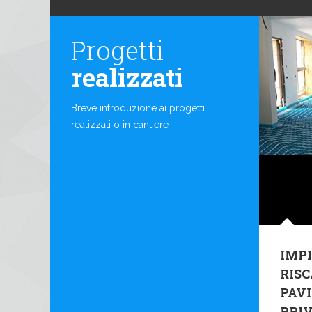
Progetti
realizzati
Breve introduzione ai progetti
realizzati o in cantiere
IMPI
RIS
PAV
PRI