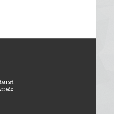
fattori
“ Disponibili e professionali, avevo un pr
Arredo
intervenuti in giornata. Tutto o
Michele
Designer