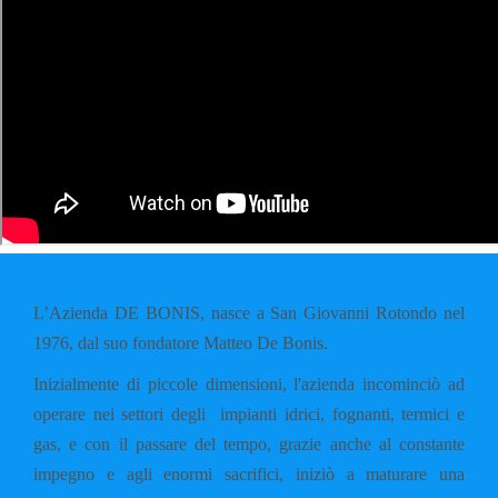
L’Azienda DE BONIS, nasce a San Giovanni Rotondo nel
1976, dal suo fondatore Matteo De Bonis.
Inizialmente di piccole dimensioni, l'azienda incominciò ad
operare nei settori degli impianti idrici, fognanti, termici e
gas, e con il passare del tempo, grazie anche al constante
impegno e agli enormi sacrifici, iniziò a maturare una