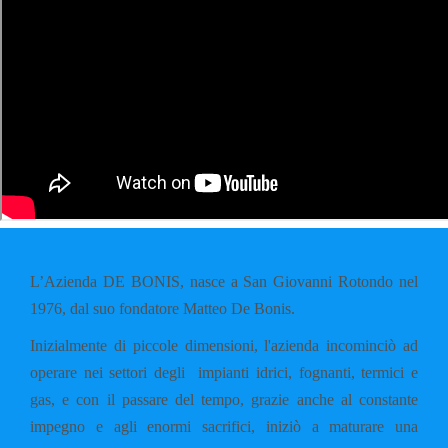
L’Azienda DE BONIS, nasce a San Giovanni Rotondo nel
1976, dal suo fondatore Matteo De Bonis.
Inizialmente di piccole dimensioni, l'azienda incominciò ad
operare nei settori degli impianti idrici, fognanti, termici e
gas, e con il passare del tempo, grazie anche al constante
impegno e agli enormi sacrifici, iniziò a maturare una