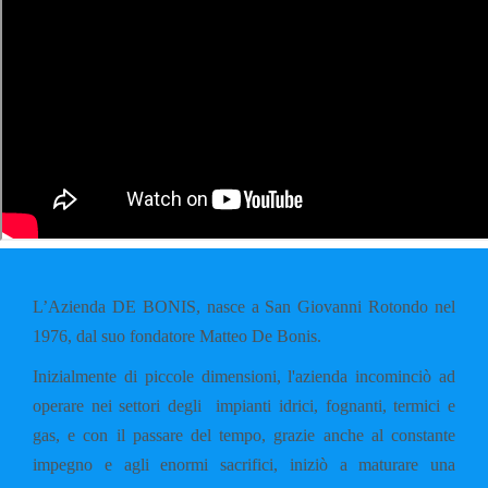
L’Azienda DE BONIS, nasce a San Giovanni Rotondo nel
1976, dal suo fondatore Matteo De Bonis.
Inizialmente di piccole dimensioni, l'azienda incominciò ad
operare nei settori degli impianti idrici, fognanti, termici e
gas, e con il passare del tempo, grazie anche al constante
impegno e agli enormi sacrifici, iniziò a maturare una