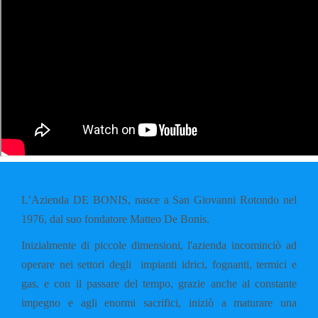
L’Azienda DE BONIS, nasce a San Giovanni Rotondo nel
1976, dal suo fondatore Matteo De Bonis.
Inizialmente di piccole dimensioni, l'azienda incominciò ad
operare nei settori degli impianti idrici, fognanti, termici e
gas, e con il passare del tempo, grazie anche al constante
impegno e agli enormi sacrifici, iniziò a maturare una