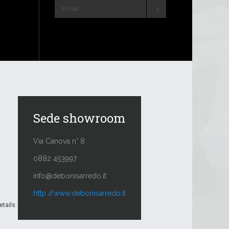
Sede showroom
Via Canova n° 8
0882 453997
info@debonisarredo.it
http://www.debonisarredo.it
etails.