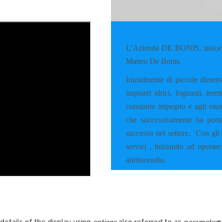
L’Azienda DE BONIS, nasce a
Matteo De Bonis.
Inizialmente di piccole dimens
impianti idrici, fognanti, ter
constante impegno e agli enorm
che successivamente ha porta
successo nel settore.
Con gli 
servizi , iniziando ad operare
antiincendio.
details of the display using
options
also referred to as
parameter
s