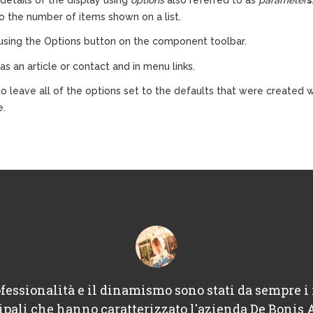
o the number of items shown on a list.
sing the Options button on the component toolbar.
as an article or contact and in menu links.
ne to leave all of the options set to the defaults that were creat
e.
fessionalità e il dinamismo sono stati da sempre i 
ipali che hanno caratterizzato l'azienda De Bonis 