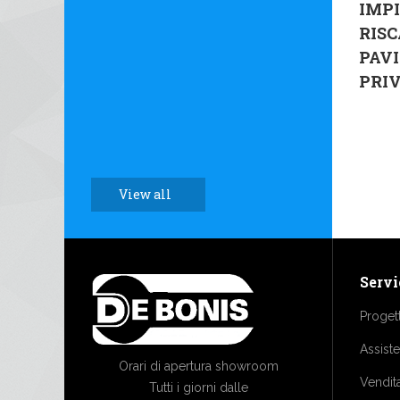
IMPI
RIS
PAV
PRI
View all
Servi
Proget
Assist
Orari di apertura showroom
Vendit
Tutti i giorni dalle