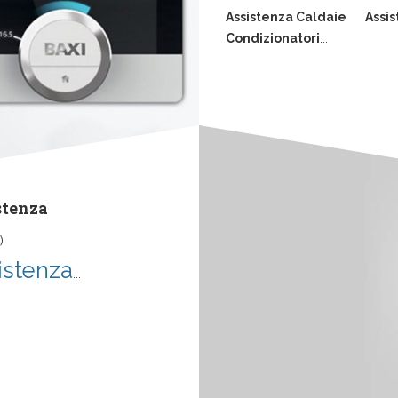
Assistenza Caldaie
Assis
Condizionatori
...
stenza
)
istenza
...