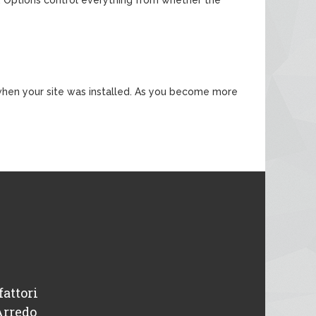
ed when your site was installed. As you become more
fattori
“ Disponibili e professionali, avevo un pr
Arredo
intervenuti in giornata. Tutto o