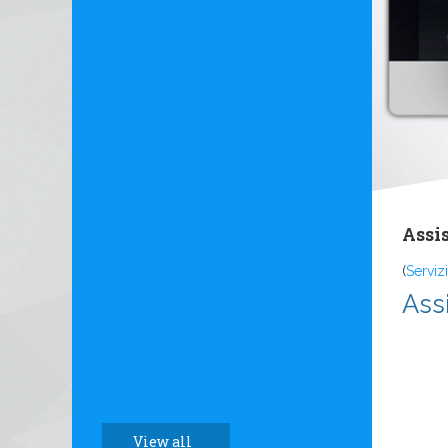
Assi
(
Servizi
Ass
View all