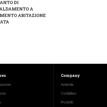
ANTO DI
CALDAMENTO A
IMENTO ABITAZIONE
VATA
ces
Company
tazione
Azienda
enza
Contattaci
a
Prodotti