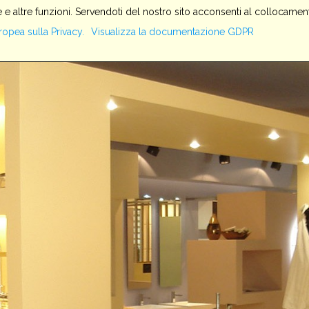
 e altre funzioni. Servendoti del nostro sito acconsenti al collocament
HOME
SERVIZI
AZIENDA
PRODOTTI
IMPIANTI
ropea sulla Privacy.
Visualizza la documentazione GDPR